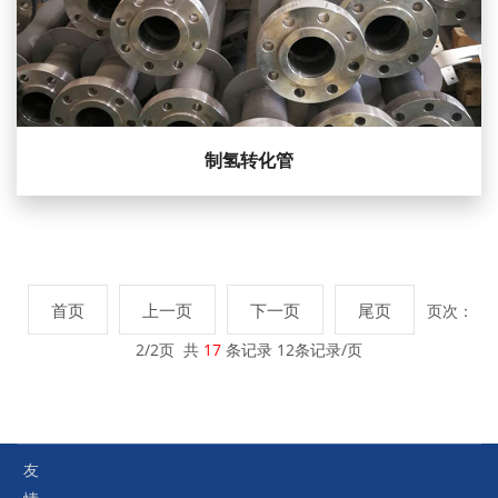
制氢转化管
页次：
首页
上一页
下一页
尾页
2/2页 共
17
条记录 12条记录/页
友